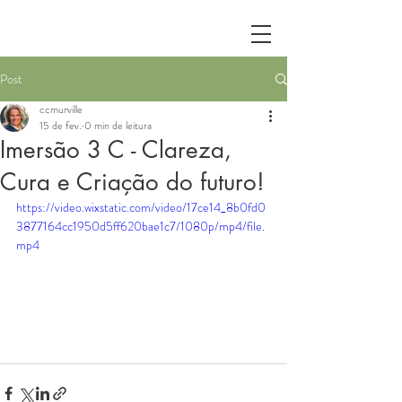
Post
ccmurville
15 de fev.
0 min de leitura
Imersão 3 C - Clareza,
Cura e Criação do futuro!
https://video.wixstatic.com/video/17ce14_8b0fd0
3877164cc1950d5ff620bae1c7/1080p/mp4/file.
mp4