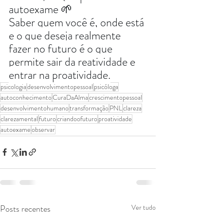
autoexame 🌱
Saber quem você é, onde está 
e o que deseja realmente 
fazer no futuro é o que 
permite sair da reatividade e 
entrar na proatividade.
psicologia
desenvolvimentopessoal
psicóloga
autoconhecimento
CuraDaAlma
crescimentopessoal
desenvolvimentohumano
transformação
PNL
clareza
clarezamental
futuro
criandoofuturo
proatividade
autoexame
observar
Posts recentes
Ver tudo