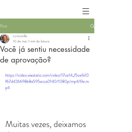
Post
ccmurville
10 de mai.
1 min de leitura
Você já sentiu necessidade
de aprovação?
https://video.wixstatic.com/video/17ce14_f5cefa10
f67d426698b8a595ecca0140/1080p/mp4/file.m
p4
Muitas vezes, deixamos 