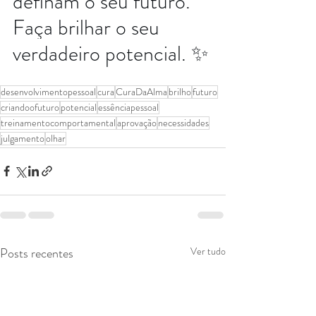
definam o seu futuro. 
Faça brilhar o seu 
verdadeiro potencial. ✨
desenvolvimentopessoal
cura
CuraDaAlma
brilho
futuro
criandoofuturo
potencial
essênciapessoal
treinamentocomportamental
aprovação
necessidades
julgamento
olhar
Posts recentes
Ver tudo