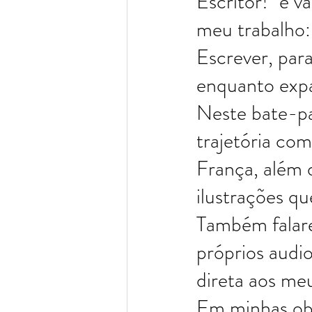
Escritor!" e 
meu trabalho: 
Escrever, para
enquanto expa
Neste bate-pa
trajetória com
França, além d
ilustrações qu
Também falare
próprios audio
direta aos me
Em minhas obra