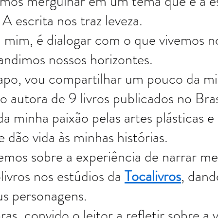
vamos mergulhar em um tema que é a e
A escrita nos traz leveza.
 mim, é dialogar com o que vivemos no 
ndimos nossos horizontes.
po, vou compartilhar um pouco da mi
o autora de 9 livros publicados no Bras
a minha paixão pelas artes plásticas e 
e dão vida às minhas histórias.
mos sobre a experiência de narrar me
livros nos estúdios da 
Tocalivros
, dand
us personagens.
s, convido o leitor a refletir sobre a v