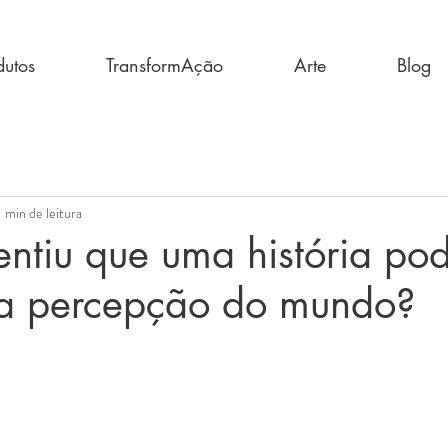
dutos
TransformAção
Arte
Blog
1 min de leitura
entiu que uma história po
a percepção do mundo?