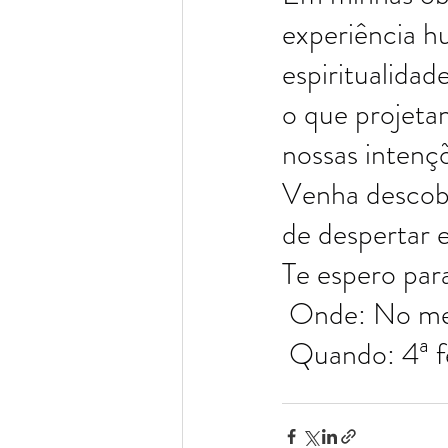
experiência h
espiritualidad
o que projeta
nossas intenç
Venha descobr
de despertar 
Te espero par
 Onde: No meu
 Quando: 4ª fe