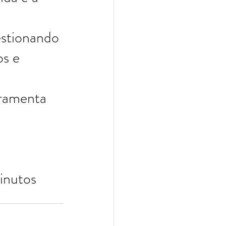
estionando 
s e 
rramenta 
minutos