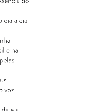
ssência do 
dia a dia 
nha 
il e na 
pelas 
us 
o voz 
ida e a 