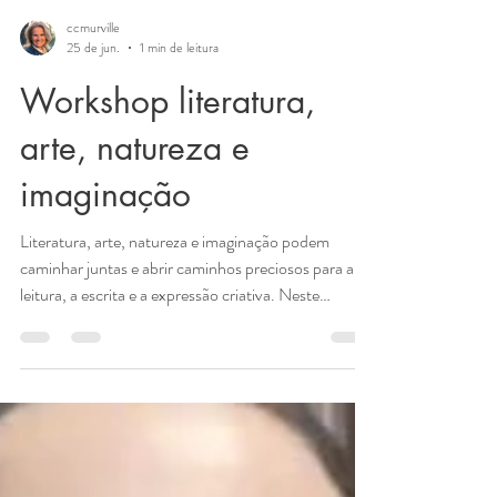
ccmurville
25 de jun.
1 min de leitura
Workshop literatura,
arte, natureza e
imaginação
Literatura, arte, natureza e imaginação podem
caminhar juntas e abrir caminhos preciosos para a
leitura, a escrita e a expressão criativa. Neste
encontro literário e interativo, convido crianças,
jovens e todos os interessados em literatura a
embarcarem em uma viagem pela Chapada
Diamantina, unindo livros, imagens, pedras,
cachoeiras, grutas, cristais, mistérios e criação
artística. apresento uma experiência viva em que a
natureza inspira histórias, a arte desperta o olhar a