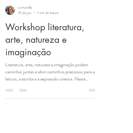
ccmurville
25 de jun.
1 min de leitura
Workshop literatura,
arte, natureza e
imaginação
Literatura, arte, natureza e imaginação podem
caminhar juntas e abrir caminhos preciosos para a
leitura, a escrita e a expressão criativa. Neste
encontro literário e interativo, convido crianças,
jovens e todos os interessados em literatura a
embarcarem em uma viagem pela Chapada
Diamantina, unindo livros, imagens, pedras,
cachoeiras, grutas, cristais, mistérios e criação
artística. apresento uma experiência viva em que a
natureza inspira histórias, a arte desperta o olhar a