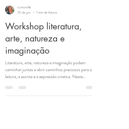
ccmurville
25 de jun.
1 min de leitura
Workshop literatura,
arte, natureza e
imaginação
Literatura, arte, natureza e imaginação podem
caminhar juntas e abrir caminhos preciosos para a
leitura, a escrita e a expressão criativa. Neste
encontro literário e interativo, convido crianças,
jovens e todos os interessados em literatura a
embarcarem em uma viagem pela Chapada
Diamantina, unindo livros, imagens, pedras,
cachoeiras, grutas, cristais, mistérios e criação
artística. apresento uma experiência viva em que a
natureza inspira histórias, a arte desperta o olhar a